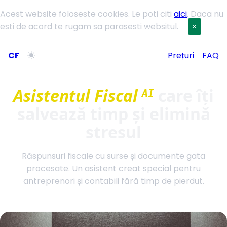
Acest website foloseste cookies. Le poti citi
aici
. Daca nu
esti de acord te rugam sa parasesti websitul.
CF
Prețuri
FAQ
Asistentul Fiscal
care îți
AI
salvează timp și elimină
stresul
Răspunsuri fiscale cu surse și documente gata
procesate. Un asistent creat special pentru
antreprenori și contabili fără timp de pierdut.