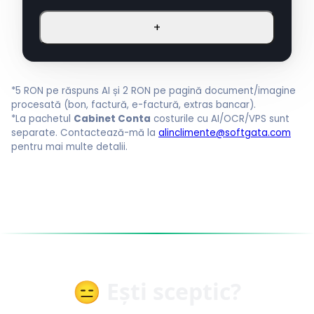
+
*5 RON pe răspuns AI și 2 RON pe pagină document/imagine
procesată (bon, factură, e-factură, extras bancar).
*La pachetul
Cabinet Conta
costurile cu AI/OCR/VPS sunt
separate. Contactează-mă la
alinclimente@softgata.com
pentru mai multe detalii.
😑 Ești sceptic?