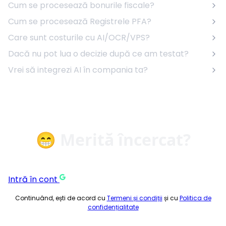
Cum se procesează bonurile fiscale?
Cum se procesează Registrele PFA?
Care sunt costurile cu AI/OCR/VPS?
Dacă nu pot lua o decizie după ce am testat?
Vrei să integrezi AI în compania ta?
😁 Merită încercat?
Intră în cont
Continuând, ești de acord cu
Termeni și condiții
și cu
Politica de
confidențialitate