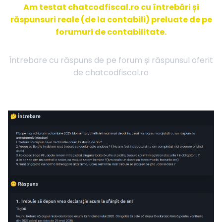
Am testat chatcodfiscal.ro cu întrebări și
răspunsuri reale (de la contabili) preluate de pe
forumuri de contabilitate.
Întrebare cu răspuns de pe forum și răspunsul oferit
de chatcodfiscal.ro