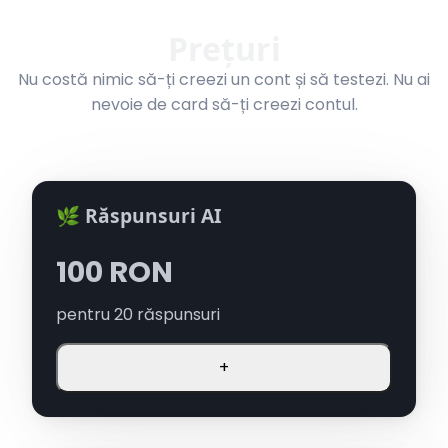
Prețuri
Nu costă nimic să-ți creezi un cont și să testezi. Nu ai
nevoie de card să-ți creezi contul.
🌿 Răspunsuri AI
100
RON
pentru
20
răspunsuri
+