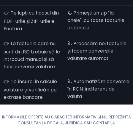
👉 Te lupți cu haosul din
🦾 Primești un zip "la
cheie", cu toate facturile
PDF-urile și ZIP-urile e-
ordonate
Factura
👉 La facturile care nu
🦾 Procesăm noi facturile
și facem conversiile
sunt din RO trebuie să le
valutare automat
introduci manual și să
faci conversii valutare
👉 Te încurci în calcule
🦾 Automatizăm conversia
în RON, indiferent de
valutare și verificări pe
valută
extrase bancare
INFORMAȚIILE OFERITE AU CARACTER INFORMATIV ȘI NU REPREZINTĂ
CONSULTANȚĂ FISCALĂ, JURIDICĂ SAU CONTABILĂ.