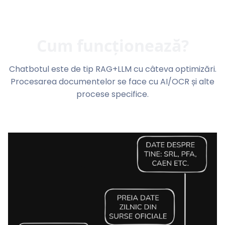
Cum funcționează?
Chatbotul este de tip RAG+LLM cu câteva optimizări.
Procesarea documentelor se face cu AI/OCR și alte
procese specifice.