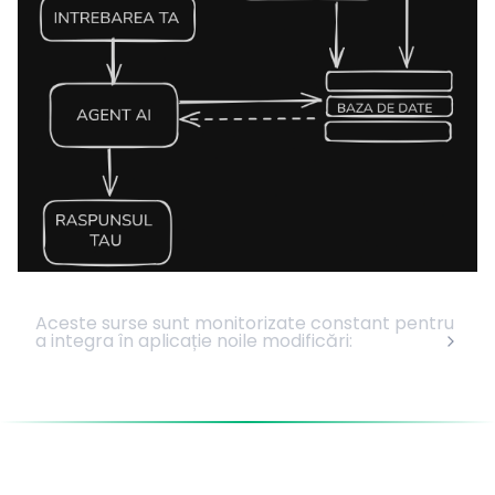
Aceste surse sunt monitorizate constant pentru
a integra în aplicație noile modificări: