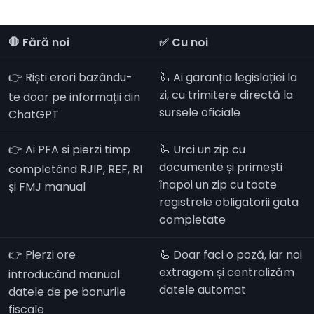
🛑 Fără noi
✅ Cu noi
👉 Riști erori bazându-
🦾 Ai garanția legislației la
zi, cu trimitere directă la
te doar pe informații din
sursele oficiale
ChatGPT
👉 Ai PFA si pierzi timp
🦾 Urci un zip cu
documente și primești
completând RJIP, REF, RI
înapoi un zip cu toate
și FMJ manual
registrele obligatorii gata
completate
👉 Pierzi ore
🦾 Doar faci o poză, iar noi
extragem și centralizăm
introducând manual
datele automat
datele de pe bonurile
fiscale