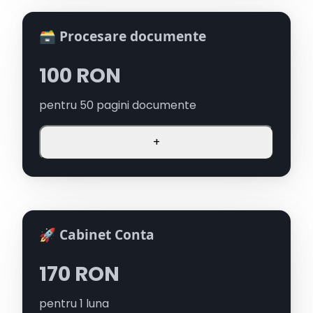
🗃️ Procesare documente
100
RON
pentru
50
pagini documente
+
🚀 Cabinet Conta
170
RON
pentru
1
luna