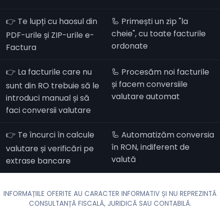
👉 Te lupți cu haosul din
🦾 Primești un zip "la
cheie", cu toate facturile
PDF-urile și ZIP-urile e-
ordonate
Factura
👉 La facturile care nu
🦾 Procesăm noi facturile
și facem conversiile
sunt din RO trebuie să le
valutare automat
introduci manual și să
faci conversii valutare
👉 Te încurci în calcule
🦾 Automatizăm conversia
în RON, indiferent de
valutare și verificări pe
valută
extrase bancare
INFORMAȚIILE OFERITE AU CARACTER INFORMATIV ȘI NU REPREZINTĂ
CONSULTANȚĂ FISCALĂ, JURIDICĂ SAU CONTABILĂ.