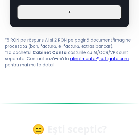
+
*5 RON pe răspuns AI și 2 RON pe pagină document/imagine
procesată (bon, factură, e-factură, extras bancar).
*La pachetul
Cabinet Conta
costurile cu AI/OCR/VPS sunt
separate. Contactează-mă la
alinclimente@softgata.com
pentru mai multe detalii.
😑 Ești sceptic?