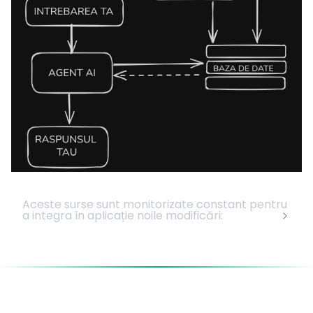
Aceste surse sunt monitorizate constant pentru
a integra în aplicație noile modificări: