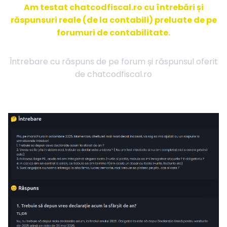
Am testat chatcodfiscal.ro cu întrebări și
răspunsuri reale (de la contabili) preluate de pe
forumuri de contabilitate.
Întrebare cu răspuns de pe forum și răspunsul oferit
de chatcodfiscal.ro