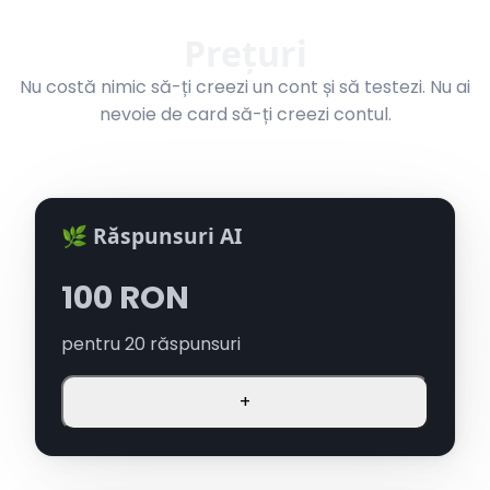
Prețuri
Nu costă nimic să-ți creezi un cont și să testezi. Nu ai
nevoie de card să-ți creezi contul.
🌿 Răspunsuri AI
100
RON
pentru
20
răspunsuri
+