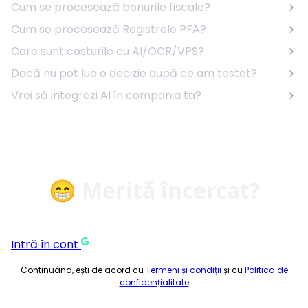
Cum se procesează bonurile fiscale?
Cum se procesează Registrele PFA?
Care sunt costurile cu AI/OCR/VPS?
Dacă nu pot lua o decizie după ce am testat?
Vrei să integrezi AI în compania ta?
😁 Merită încercat?
Intră în cont
Continuând, ești de acord cu
Termeni și condiții
și cu
Politica de
confidențialitate