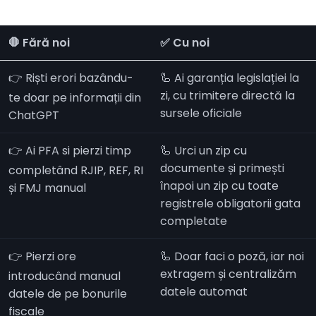
🛑 Fără noi
✅ Cu noi
👉 Riști erori bazându-
🦾 Ai garanția legislației la
zi, cu trimitere directă la
te doar pe informații din
sursele oficiale
ChatGPT
👉 Ai PFA si pierzi timp
🦾 Urci un zip cu
documente și primești
completând RJIP, REF, RI
înapoi un zip cu toate
și FMJ manual
registrele obligatorii gata
completate
👉 Pierzi ore
🦾 Doar faci o poză, iar noi
extragem și centralizăm
introducând manual
datele automat
datele de pe bonurile
fiscale