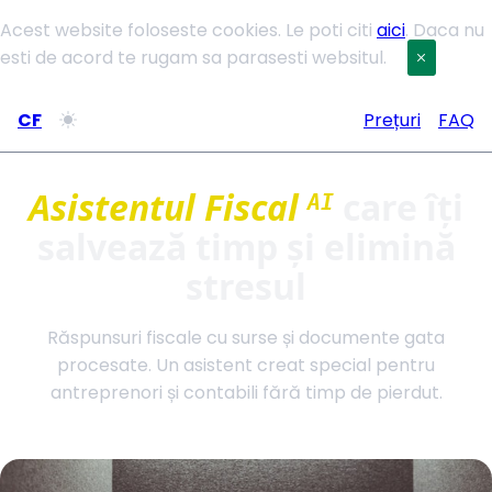
Acest website foloseste cookies. Le poti citi
aici
. Daca nu
esti de acord te rugam sa parasesti websitul.
CF
Prețuri
FAQ
Asistentul Fiscal
care îți
AI
salvează timp și elimină
stresul
Răspunsuri fiscale cu surse și documente gata
procesate. Un asistent creat special pentru
antreprenori și contabili fără timp de pierdut.