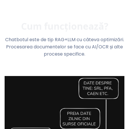
Cum funcționează?
Chatbotul este de tip RAG+LLM cu câteva optimizări.
Procesarea documentelor se face cu AI/OCR și alte
procese specifice.