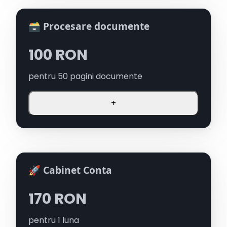
🗃️ Procesare documente
100
RON
pentru
50
pagini documente
+
🚀 Cabinet Conta
170
RON
pentru
1
luna