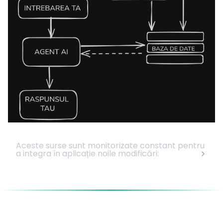
Aceste surse sunt monitorizate constant pentru
a integra în aplicație noile modificări: