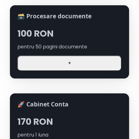
🗃️ Procesare documente
100
RON
pentru
50
pagini documente
+
🚀 Cabinet Conta
170
RON
pentru
1
luna