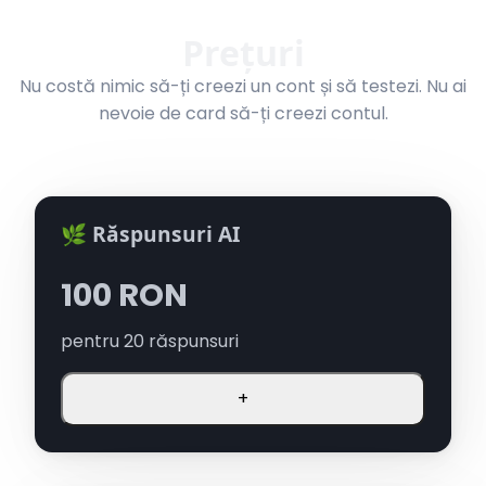
Prețuri
Nu costă nimic să-ți creezi un cont și să testezi. Nu ai
nevoie de card să-ți creezi contul.
🌿 Răspunsuri AI
100
RON
pentru
20
răspunsuri
+