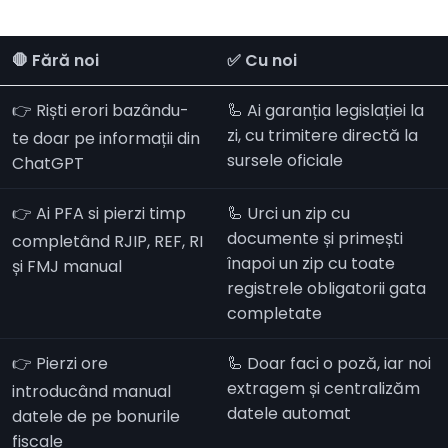
🛑 Fără noi
✅ Cu noi
👉 Riști erori bazându-
🦾 Ai garanția legislației la
zi, cu trimitere directă la
te doar pe informații din
sursele oficiale
ChatGPT
👉 Ai PFA si pierzi timp
🦾 Urci un zip cu
documente și primești
completând RJIP, REF, RI
înapoi un zip cu toate
și FMJ manual
registrele obligatorii gata
completate
👉 Pierzi ore
🦾 Doar faci o poză, iar noi
extragem și centralizăm
introducând manual
datele automat
datele de pe bonurile
fiscale