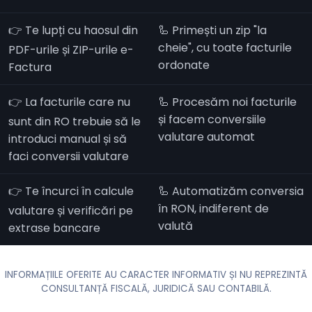
👉 Te lupți cu haosul din
🦾 Primești un zip "la
cheie", cu toate facturile
PDF-urile și ZIP-urile e-
ordonate
Factura
👉 La facturile care nu
🦾 Procesăm noi facturile
și facem conversiile
sunt din RO trebuie să le
valutare automat
introduci manual și să
faci conversii valutare
👉 Te încurci în calcule
🦾 Automatizăm conversia
în RON, indiferent de
valutare și verificări pe
valută
extrase bancare
INFORMAȚIILE OFERITE AU CARACTER INFORMATIV ȘI NU REPREZINTĂ
CONSULTANȚĂ FISCALĂ, JURIDICĂ SAU CONTABILĂ.