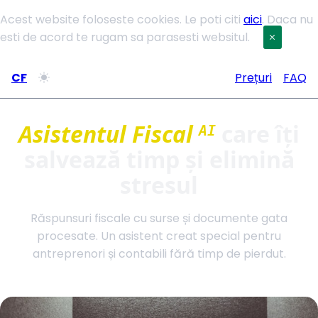
Acest website foloseste cookies. Le poti citi
aici
. Daca nu
esti de acord te rugam sa parasesti websitul.
CF
Prețuri
FAQ
Asistentul Fiscal
care îți
AI
salvează timp și elimină
stresul
Răspunsuri fiscale cu surse și documente gata
procesate. Un asistent creat special pentru
antreprenori și contabili fără timp de pierdut.