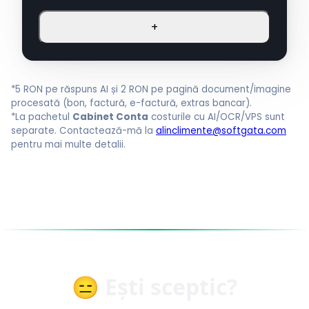
+
*5 RON pe răspuns AI și 2 RON pe pagină document/imagine
procesată (bon, factură, e-factură, extras bancar).
*La pachetul
Cabinet Conta
costurile cu AI/OCR/VPS sunt
separate. Contactează-mă la
alinclimente@softgata.com
pentru mai multe detalii.
😑 Ești sceptic?