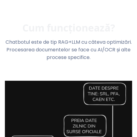
Cum funcționează?
Chatbotul este de tip RAG+LLM cu câteva optimizări.
Procesarea documentelor se face cu AI/OCR și alte
procese specifice.