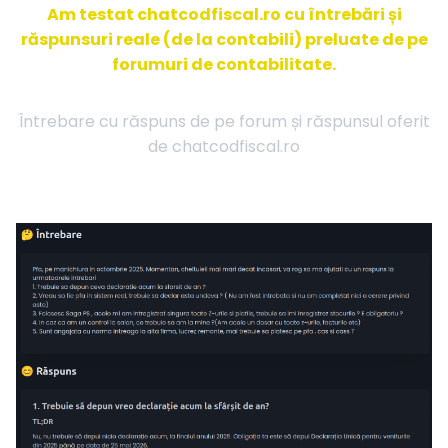
Am testat chatcodfiscal.ro cu întrebări și
răspunsuri reale (de la contabili) preluate de pe
forumuri de contabilitate.
Întrebare cu răspuns de pe forum și răspunsul oferit
de chatcodfiscal.ro