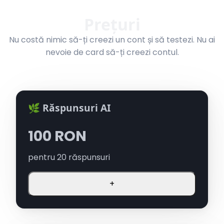
Prețuri
Nu costă nimic să-ți creezi un cont și să testezi. Nu ai
nevoie de card să-ți creezi contul.
🌿 Răspunsuri AI
100
RON
pentru
20
răspunsuri
+