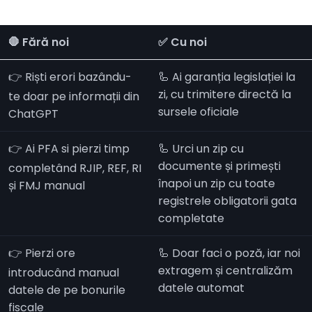
🛑 Fără noi
✅ Cu noi
👉 Riști erori bazându-
🦾 Ai garanția legislației la
zi, cu trimitere directă la
te doar pe informații din
sursele oficiale
ChatGPT
👉 Ai PFA si pierzi timp
🦾 Urci un zip cu
documente și primești
completând RJIP, REF, RI
înapoi un zip cu toate
și FMJ manual
registrele obligatorii gata
completate
👉 Pierzi ore
🦾 Doar faci o poză, iar noi
extragem și centralizăm
introducând manual
datele automat
datele de pe bonurile
fiscale