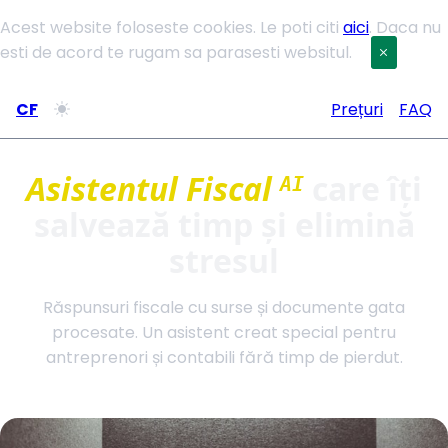
Acest website foloseste cookies. Le poti citi
aici
. Daca nu
esti de acord te rugam sa parasesti websitul.
CF
Prețuri
FAQ
Asistentul Fiscal
care îți
AI
salvează timp și elimină
stresul
Răspunsuri fiscale cu surse și documente gata
procesate. Un asistent creat special pentru
antreprenori și contabili fără timp de pierdut.