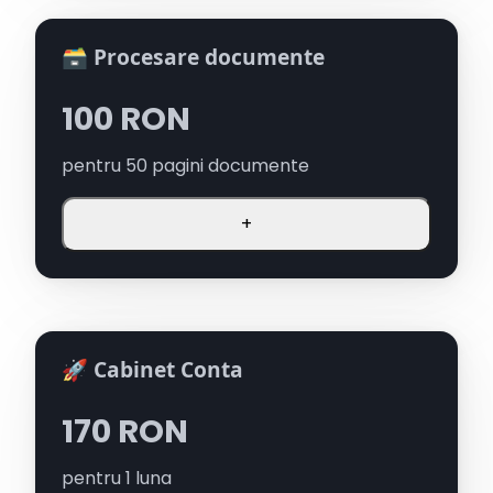
🗃️ Procesare documente
100
RON
pentru
50
pagini documente
+
🚀 Cabinet Conta
170
RON
pentru
1
luna