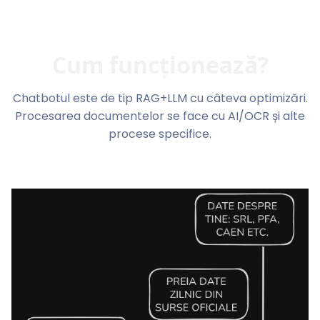
Cum funcționează?
Chatbotul este de tip RAG+LLM cu câteva optimizări.
Procesarea documentelor se face cu AI/OCR și alte
procese specifice.