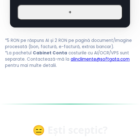
+
*5 RON pe răspuns AI și 2 RON pe pagină document/imagine
procesată (bon, factură, e-factură, extras bancar).
*La pachetul
Cabinet Conta
costurile cu AI/OCR/VPS sunt
separate. Contactează-mă la
alinclimente@softgata.com
pentru mai multe detalii.
😑 Ești sceptic?