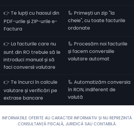
👉 Te lupți cu haosul din
🦾 Primești un zip "la
cheie", cu toate facturile
PDF-urile și ZIP-urile e-
ordonate
Factura
👉 La facturile care nu
🦾 Procesăm noi facturile
și facem conversiile
sunt din RO trebuie să le
valutare automat
introduci manual și să
faci conversii valutare
👉 Te încurci în calcule
🦾 Automatizăm conversia
în RON, indiferent de
valutare și verificări pe
valută
extrase bancare
INFORMAȚIILE OFERITE AU CARACTER INFORMATIV ȘI NU REPREZINTĂ
CONSULTANȚĂ FISCALĂ, JURIDICĂ SAU CONTABILĂ.