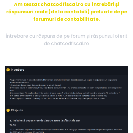
Am testat chatcodfiscal.ro cu întrebări și
răspunsuri reale (de la contabili) preluate de pe
forumuri de contabilitate.
Întrebare cu răspuns de pe forum și răspunsul oferit
de chatcodfiscal.ro