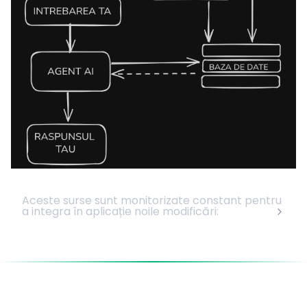
Aceste surse sunt monitorizate constant pentru
a integra în aplicație noile modificări: