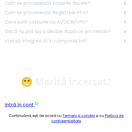
Cum se procesează bonurile fiscale?
Cum se procesează Registrele PFA?
Care sunt costurile cu AI/OCR/VPS?
Dacă nu pot lua o decizie după ce am testat?
Vrei să integrezi AI în compania ta?
😁 Merită încercat?
Intră în cont
Continuând, ești de acord cu
Termeni și condiții
și cu
Politica de
confidențialitate