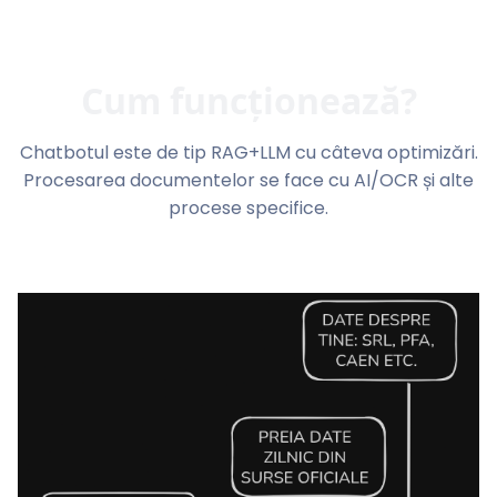
Cum funcționează?
Chatbotul este de tip RAG+LLM cu câteva optimizări.
Procesarea documentelor se face cu AI/OCR și alte
procese specifice.