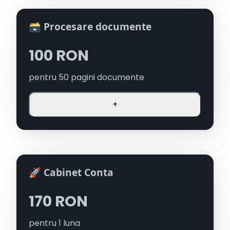
🗃️ Procesare documente
100
RON
pentru
50
pagini documente
+
🚀 Cabinet Conta
170
RON
pentru
1
luna