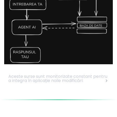
Aceste surse sunt monitorizate constant pentru
a integra în aplicație noile modificări: