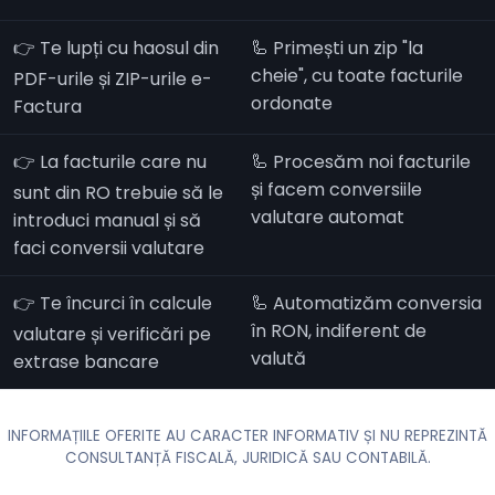
👉 Te lupți cu haosul din
🦾 Primești un zip "la
cheie", cu toate facturile
PDF-urile și ZIP-urile e-
ordonate
Factura
👉 La facturile care nu
🦾 Procesăm noi facturile
și facem conversiile
sunt din RO trebuie să le
valutare automat
introduci manual și să
faci conversii valutare
👉 Te încurci în calcule
🦾 Automatizăm conversia
în RON, indiferent de
valutare și verificări pe
valută
extrase bancare
INFORMAȚIILE OFERITE AU CARACTER INFORMATIV ȘI NU REPREZINTĂ
CONSULTANȚĂ FISCALĂ, JURIDICĂ SAU CONTABILĂ.