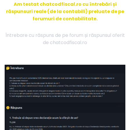
Am testat chatcodfiscal.ro cu întrebări și
răspunsuri reale (de la contabili) preluate de pe
forumuri de contabilitate.
Întrebare cu răspuns de pe forum și răspunsul oferit
de chatcodfiscal.ro