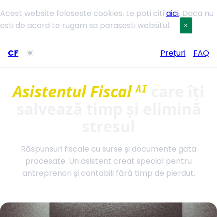
Acest website foloseste cookies. Le poti citi
aici
. Daca nu
esti de acord te rugam sa parasesti websitul.
CF
Prețuri
FAQ
Asistentul Fiscal
care îți
AI
salvează timp și elimină
stresul
Răspunsuri fiscale cu surse și documente gata
procesate. Un asistent creat special pentru
antreprenori și contabili fără timp de pierdut.