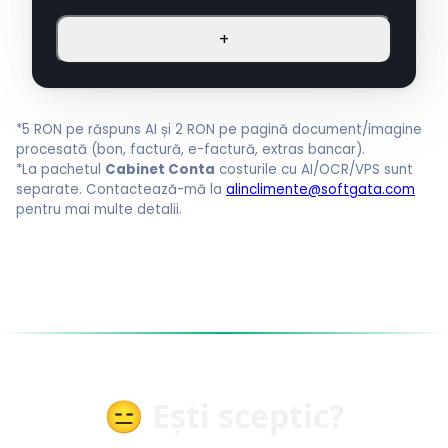
+
*5 RON pe răspuns AI și 2 RON pe pagină document/imagine
procesată (bon, factură, e-factură, extras bancar).
*La pachetul
Cabinet Conta
costurile cu AI/OCR/VPS sunt
separate. Contactează-mă la
alinclimente@softgata.com
pentru mai multe detalii.
😑 Ești sceptic?