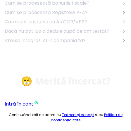
Cum se procesează bonurile fiscale?
Cum se procesează Registrele PFA?
Care sunt costurile cu AI/OCR/VPS?
Dacă nu pot lua o decizie după ce am testat?
Vrei să integrezi AI în compania ta?
😁 Merită încercat?
Intră în cont
Continuând, ești de acord cu
Termeni și condiții
și cu
Politica de
confidențialitate