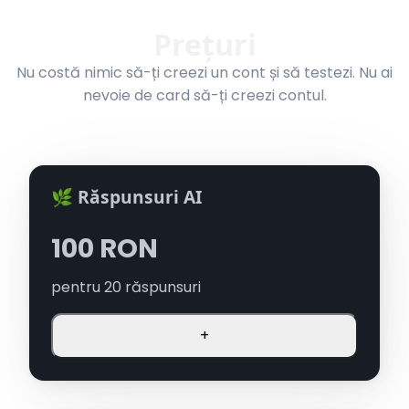
Prețuri
Nu costă nimic să-ți creezi un cont și să testezi. Nu ai
nevoie de card să-ți creezi contul.
🌿 Răspunsuri AI
100
RON
pentru
20
răspunsuri
+