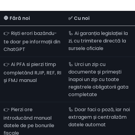
🛑 Fără noi
✅ Cu noi
👉 Riști erori bazându-
🦾 Ai garanția legislației la
zi, cu trimitere directă la
te doar pe informații din
sursele oficiale
ChatGPT
👉 Ai PFA si pierzi timp
🦾 Urci un zip cu
documente și primești
completând RJIP, REF, RI
înapoi un zip cu toate
și FMJ manual
registrele obligatorii gata
completate
👉 Pierzi ore
🦾 Doar faci o poză, iar noi
extragem și centralizăm
introducând manual
datele automat
datele de pe bonurile
fiscale