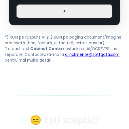
+
*5 RON pe răspuns AI și 2 RON pe pagină document/imagine
procesată (bon, factură, e-factură, extras bancar).
*La pachetul
Cabinet Conta
costurile cu AI/OCR/VPS sunt
separate. Contactează-mă la
alinclimente@softgata.com
pentru mai multe detalii.
😑 Ești sceptic?