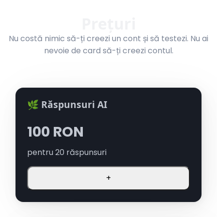
Prețuri
Nu costă nimic să-ți creezi un cont și să testezi. Nu ai
nevoie de card să-ți creezi contul.
🌿 Răspunsuri AI
100
RON
pentru
20
răspunsuri
+