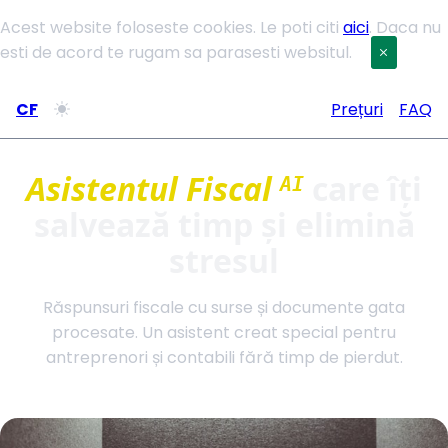
Acest website foloseste cookies. Le poti citi
aici
. Daca nu
esti de acord te rugam sa parasesti websitul.
CF
Prețuri
FAQ
Asistentul Fiscal
care îți
AI
salvează timp și elimină
stresul
Răspunsuri fiscale cu surse și documente gata
procesate. Un asistent creat special pentru
antreprenori și contabili fără timp de pierdut.