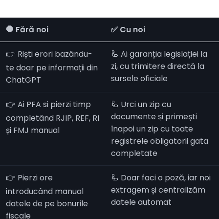
🛑 Fără noi
✅ Cu noi
👉 Riști erori bazându-
🦾 Ai garanția legislației la
zi, cu trimitere directă la
te doar pe informații din
sursele oficiale
ChatGPT
👉 Ai PFA si pierzi timp
🦾 Urci un zip cu
documente și primești
completând RJIP, REF, RI
înapoi un zip cu toate
și FMJ manual
registrele obligatorii gata
completate
👉 Pierzi ore
🦾 Doar faci o poză, iar noi
extragem și centralizăm
introducând manual
datele automat
datele de pe bonurile
fiscale