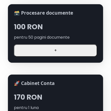
🗃️ Procesare documente
100
RON
pentru
50
pagini documente
+
🚀 Cabinet Conta
170
RON
pentru
1
luna