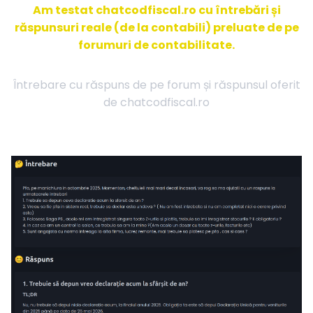
Am testat chatcodfiscal.ro cu întrebări și
răspunsuri reale (de la contabili) preluate de pe
forumuri de contabilitate.
Întrebare cu răspuns de pe forum și răspunsul oferit
de chatcodfiscal.ro