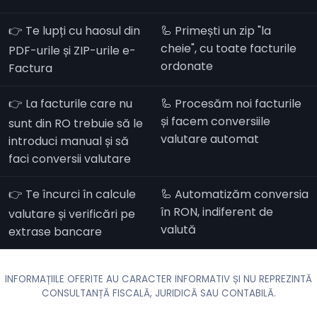
👉 Te lupți cu haosul din
🦾 Primești un zip "la
cheie", cu toate facturile
PDF-urile și ZIP-urile e-
ordonate
Factura
👉 La facturile care nu
🦾 Procesăm noi facturile
și facem conversiile
sunt din RO trebuie să le
valutare automat
introduci manual și să
faci conversii valutare
👉 Te încurci în calcule
🦾 Automatizăm conversia
în RON, indiferent de
valutare și verificări pe
valută
extrase bancare
INFORMAȚIILE OFERITE AU CARACTER INFORMATIV ȘI NU REPREZINTĂ
CONSULTANȚĂ FISCALĂ, JURIDICĂ SAU CONTABILĂ.