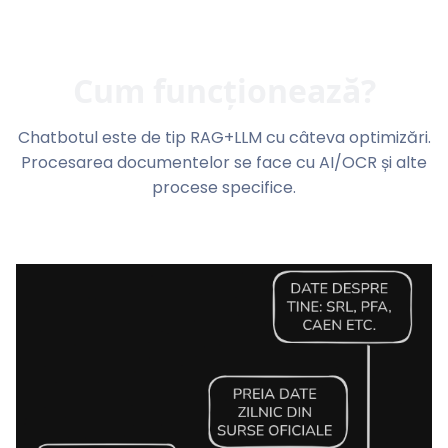
Cum funcționează?
Chatbotul este de tip RAG+LLM cu câteva optimizări.
Procesarea documentelor se face cu AI/OCR și alte
procese specifice.