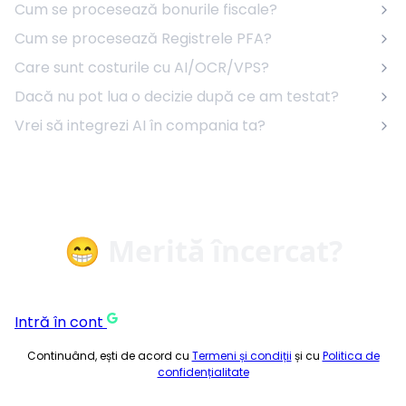
Cum se procesează bonurile fiscale?
Cum se procesează Registrele PFA?
Care sunt costurile cu AI/OCR/VPS?
Dacă nu pot lua o decizie după ce am testat?
Vrei să integrezi AI în compania ta?
😁 Merită încercat?
Intră în cont
Continuând, ești de acord cu
Termeni și condiții
și cu
Politica de
confidențialitate