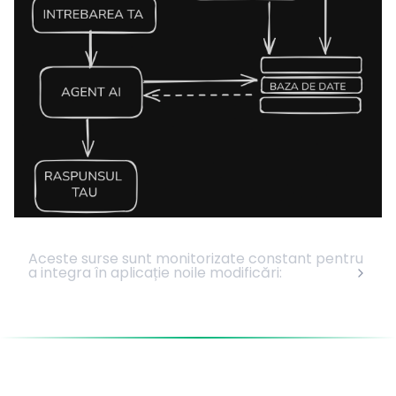
Aceste surse sunt monitorizate constant pentru
a integra în aplicație noile modificări: