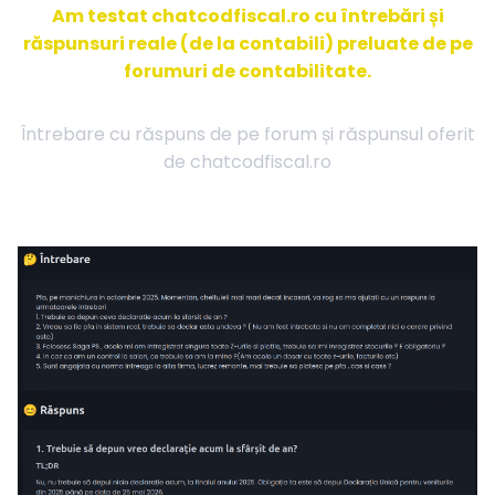
Am testat chatcodfiscal.ro cu întrebări și
răspunsuri reale (de la contabili) preluate de pe
forumuri de contabilitate.
Întrebare cu răspuns de pe forum și răspunsul oferit
de chatcodfiscal.ro