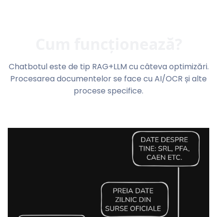
Cum funcționează?
Chatbotul este de tip RAG+LLM cu câteva optimizări.
Procesarea documentelor se face cu AI/OCR și alte
procese specifice.