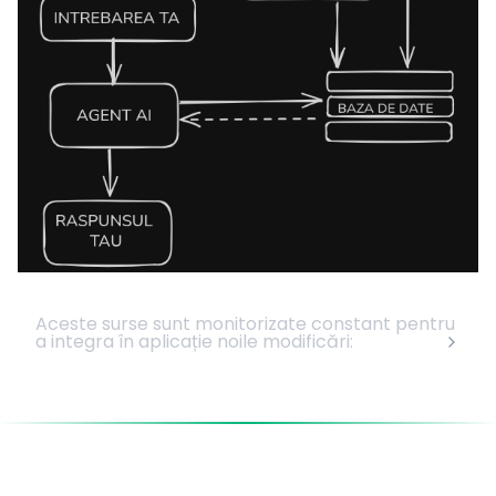
Aceste surse sunt monitorizate constant pentru
a integra în aplicație noile modificări: