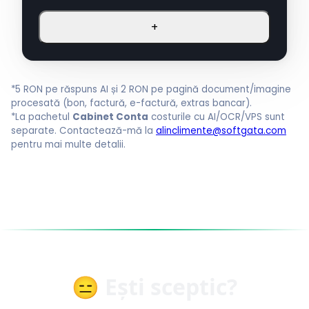
+
*5 RON pe răspuns AI și 2 RON pe pagină document/imagine
procesată (bon, factură, e-factură, extras bancar).
*La pachetul
Cabinet Conta
costurile cu AI/OCR/VPS sunt
separate. Contactează-mă la
alinclimente@softgata.com
pentru mai multe detalii.
😑 Ești sceptic?