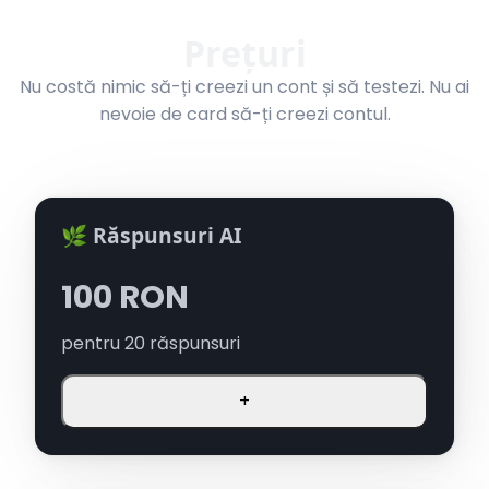
Prețuri
Nu costă nimic să-ți creezi un cont și să testezi. Nu ai
nevoie de card să-ți creezi contul.
🌿 Răspunsuri AI
100
RON
pentru
20
răspunsuri
+