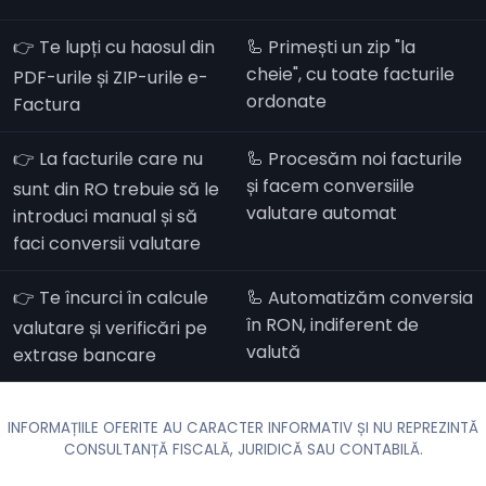
👉 Te lupți cu haosul din
🦾 Primești un zip "la
cheie", cu toate facturile
PDF-urile și ZIP-urile e-
ordonate
Factura
👉 La facturile care nu
🦾 Procesăm noi facturile
și facem conversiile
sunt din RO trebuie să le
valutare automat
introduci manual și să
faci conversii valutare
👉 Te încurci în calcule
🦾 Automatizăm conversia
în RON, indiferent de
valutare și verificări pe
valută
extrase bancare
INFORMAȚIILE OFERITE AU CARACTER INFORMATIV ȘI NU REPREZINTĂ
CONSULTANȚĂ FISCALĂ, JURIDICĂ SAU CONTABILĂ.