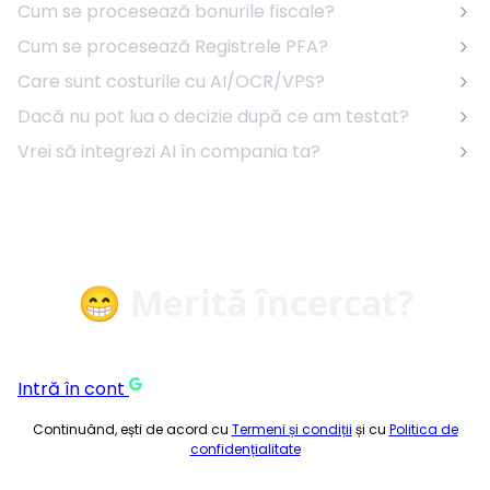
Cum se procesează bonurile fiscale?
Cum se procesează Registrele PFA?
Care sunt costurile cu AI/OCR/VPS?
Dacă nu pot lua o decizie după ce am testat?
Vrei să integrezi AI în compania ta?
😁 Merită încercat?
Intră în cont
Continuând, ești de acord cu
Termeni și condiții
și cu
Politica de
confidențialitate