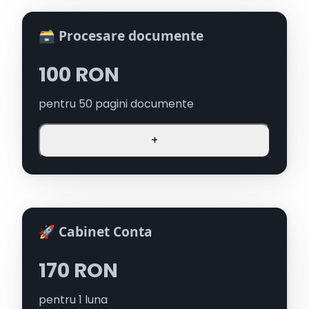
🗃️ Procesare documente
100
RON
pentru
50
pagini documente
+
🚀 Cabinet Conta
170
RON
pentru
1
luna