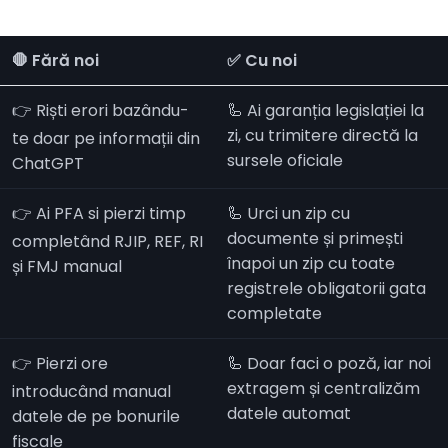
🛑 Fără noi
✅ Cu noi
👉 Riști erori bazându-
🦾 Ai garanția legislației la
zi, cu trimitere directă la
te doar pe informații din
sursele oficiale
ChatGPT
👉 Ai PFA si pierzi timp
🦾 Urci un zip cu
documente și primești
completând RJIP, REF, RI
înapoi un zip cu toate
și FMJ manual
registrele obligatorii gata
completate
👉 Pierzi ore
🦾 Doar faci o poză, iar noi
extragem și centralizăm
introducând manual
datele automat
datele de pe bonurile
fiscale