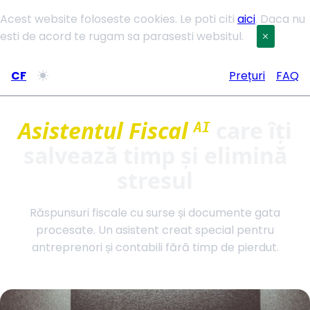
Acest website foloseste cookies. Le poti citi
aici
. Daca nu
esti de acord te rugam sa parasesti websitul.
CF
Prețuri
FAQ
Asistentul Fiscal
care îți
AI
salvează timp și elimină
stresul
Răspunsuri fiscale cu surse și documente gata
procesate. Un asistent creat special pentru
antreprenori și contabili fără timp de pierdut.