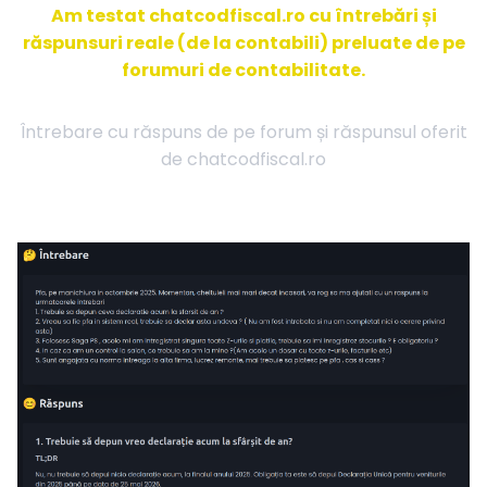
Am testat chatcodfiscal.ro cu întrebări și
răspunsuri reale (de la contabili) preluate de pe
forumuri de contabilitate.
Întrebare cu răspuns de pe forum și răspunsul oferit
de chatcodfiscal.ro