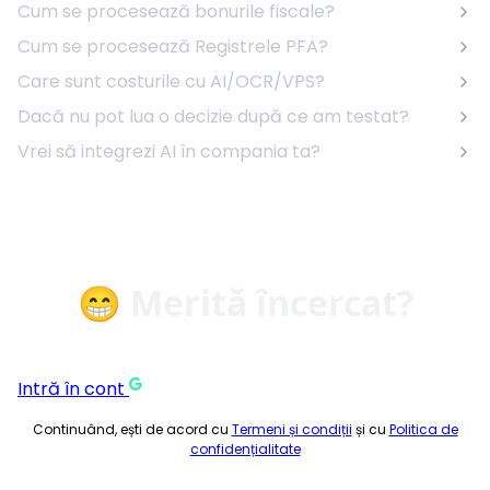
Cum se procesează bonurile fiscale?
Cum se procesează Registrele PFA?
Care sunt costurile cu AI/OCR/VPS?
Dacă nu pot lua o decizie după ce am testat?
Vrei să integrezi AI în compania ta?
😁 Merită încercat?
Intră în cont
Continuând, ești de acord cu
Termeni și condiții
și cu
Politica de
confidențialitate