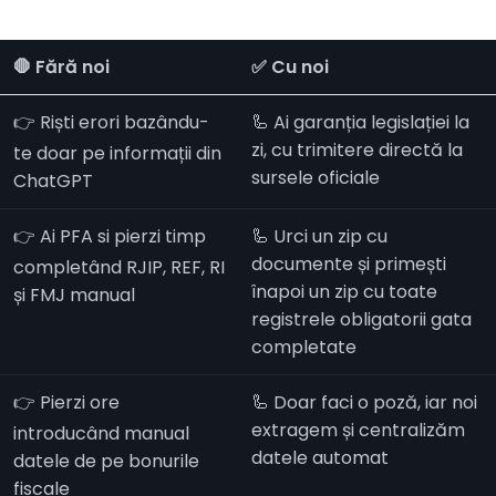
🛑 Fără noi
✅ Cu noi
👉 Riști erori bazându-
🦾 Ai garanția legislației la
zi, cu trimitere directă la
te doar pe informații din
sursele oficiale
ChatGPT
👉 Ai PFA si pierzi timp
🦾 Urci un zip cu
documente și primești
completând RJIP, REF, RI
înapoi un zip cu toate
și FMJ manual
registrele obligatorii gata
completate
👉 Pierzi ore
🦾 Doar faci o poză, iar noi
extragem și centralizăm
introducând manual
datele automat
datele de pe bonurile
fiscale