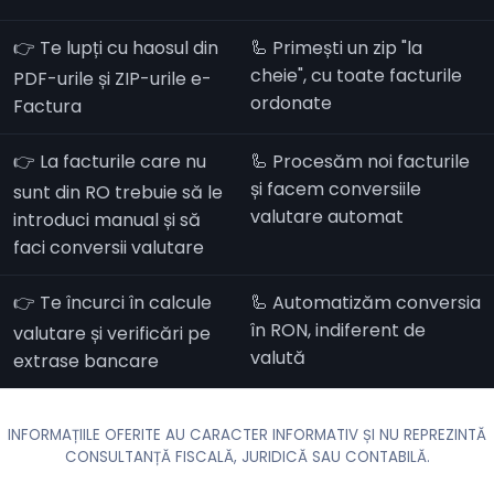
👉 Te lupți cu haosul din
🦾 Primești un zip "la
cheie", cu toate facturile
PDF-urile și ZIP-urile e-
ordonate
Factura
👉 La facturile care nu
🦾 Procesăm noi facturile
și facem conversiile
sunt din RO trebuie să le
valutare automat
introduci manual și să
faci conversii valutare
👉 Te încurci în calcule
🦾 Automatizăm conversia
în RON, indiferent de
valutare și verificări pe
valută
extrase bancare
INFORMAȚIILE OFERITE AU CARACTER INFORMATIV ȘI NU REPREZINTĂ
CONSULTANȚĂ FISCALĂ, JURIDICĂ SAU CONTABILĂ.