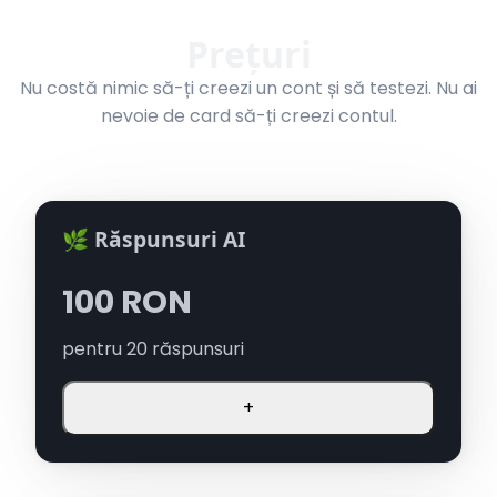
Prețuri
Nu costă nimic să-ți creezi un cont și să testezi. Nu ai
nevoie de card să-ți creezi contul.
🌿 Răspunsuri AI
100
RON
pentru
20
răspunsuri
+