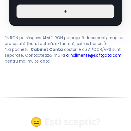
+
*5 RON pe răspuns AI și 2 RON pe pagină document/imagine
procesată (bon, factură, e-factură, extras bancar).
*La pachetul
Cabinet Conta
costurile cu AI/OCR/VPS sunt
separate. Contactează-mă la
alinclimente@softgata.com
pentru mai multe detalii.
😑 Ești sceptic?