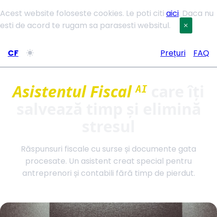
Acest website foloseste cookies. Le poti citi
aici
. Daca nu
esti de acord te rugam sa parasesti websitul.
CF
Prețuri
FAQ
Asistentul Fiscal
care îți
AI
salvează timp și elimină
stresul
Răspunsuri fiscale cu surse și documente gata
procesate. Un asistent creat special pentru
antreprenori și contabili fără timp de pierdut.