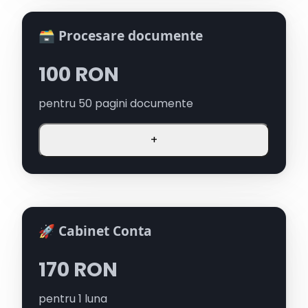
🗃️ Procesare documente
100
RON
pentru
50
pagini documente
+
🚀 Cabinet Conta
170
RON
pentru
1
luna