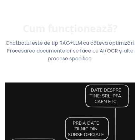
Cum funcționează?
Chatbotul este de tip RAG+LLM cu câteva optimizări.
Procesarea documentelor se face cu AI/OCR și alte
procese specifice.