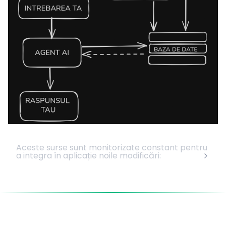
Aceste surse sunt monitorizate constant pentru
a integra în aplicație noile modificări: